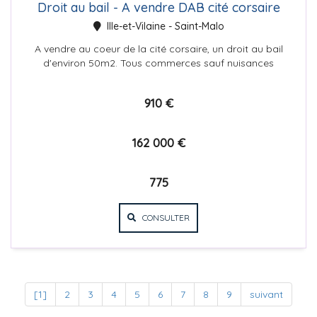
Droit au bail - A vendre DAB cité corsaire
Ille-et-Vilaine - Saint-Malo
A vendre au coeur de la cité corsaire, un droit au bail
d'environ 50m2. Tous commerces sauf nuisances
sonores et ...
910 €
162 000 €
775
CONSULTER
[1]
2
3
4
5
6
7
8
9
suivant