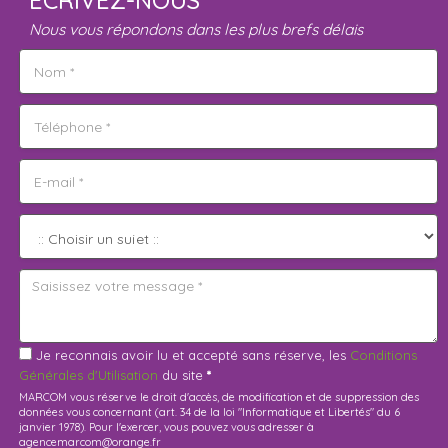
ÉCRIVEZ-NOUS
Nous vous répondons dans les plus brefs délais
Je reconnais avoir lu et accepté sans réserve, les
Conditions
Générales d'Utilisation
du site
*
MARCOM vous réserve le droit d'accès, de modification et de suppression des
données vous concernant (art. 34 de la loi "Informatique et Libertés" du 6
janvier 1978). Pour l'exercer, vous pouvez vous adresser à
agencemarcom@orange.fr