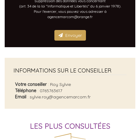
suppression des données vous concernant
(art. 34 de la loi "Informatique et Libertés" du 6 janvier 1978).
Pour l'exercer, vous pouvez vous adresser à
agencemarcom@orange.fr
Envoyer
INFORMATIONS SUR LE CONSEILLER
Votre conseiller
: Roy Sylvie
Téléphone
: 0765763617
Email
: sylvie.roy@agencemarcom.fr
LES PLUS CONSULTÉES