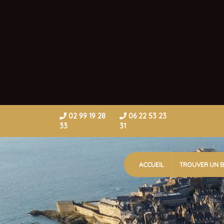
02 99 19 28
06 22 53 23
33
31
(current)
ACCUEIL
TROUVER UN B