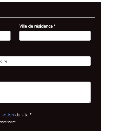
Ville de résidence *
isation
du site
*
concernant